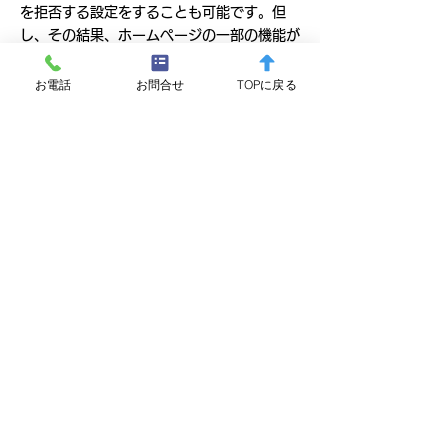
を拒否する設定をすることも可能です。但
し、その結果、ホームページの一部の機能が
正常に作動しない場合がありますのでご了承
ください。
お電話
お問合せ
TOPに戻る
2）他サイトのリンクについて
当社ホームページには、お客さまに対し、有
用な情報・サービスをご提供するため他の会
社の運営するホームページへのリンクがあり
ます。リンク先のホームページにおける個人
情報について、当社は一切責任を負うことが
できませんので、あらかじめご了承くださ
い。
7．個人情報の取り扱いの改定について
当社は、お客さまの個人情報をより一層保護
するため、本個人情報の取り扱いにおける取
り組みについて、適宜見直し、改定いたしま
す。なお、本個人情報の取り扱いの改定につ