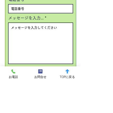
メッセージを入力...
※プライバシーポリシーを表示
お電話
お問合せ
TOPに戻る
個人情報の取り扱いに同意し送信
​
奈良県生駒市の
司法書士・行政書士まつかわ法務事務所